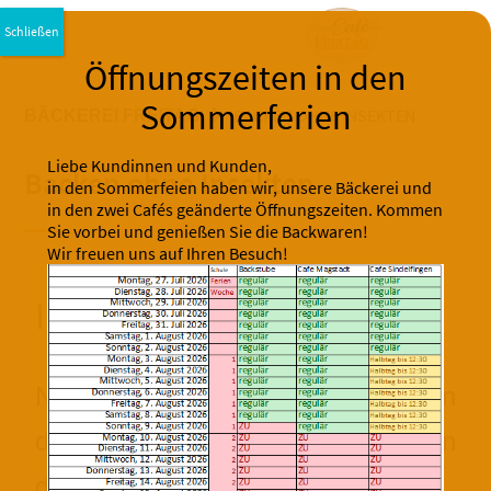
BACKEN OHNE INSEKTEN
BÄCKEREI FREITAG
Liebe Kundinnen und Kunden,
Backen ohne Insekten
in den Sommerfeien haben wir, unsere Bäckerei und
in den zwei Cafés geänderte Öffnungszeiten. Kommen
Sie vorbei und genießen Sie die Backwaren!
Wir freuen uns auf Ihren Besuch!
Infoschreiben
Nachdem immer mehr Kunden
danach fragen ob wir Insekten in
den Backwaren verarbeiten.