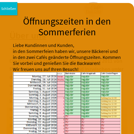
Über uns
Liebe Kundinnen und Kunden,
in den Sommerfeien haben wir, unsere Bäckerei und
in den zwei Cafés geänderte Öffnungszeiten. Kommen
Die Bäckerei Keller wurde am 01. Januar 2011 von
Sie vorbei und genießen Sie die Backwaren!
Wir freuen uns auf Ihren Besuch!
Pascal Freitag übernommen und inzwischen unter
dem Namen Bäckerei Freitag weitergeführt. Bei
uns im Ladengeschäft finden Sie ein breites
Angebot an frischgebackenen Brot, Brötchen,
Kuchen usw. Gebacken wird bei uns nach
traditioneller Art und Weise. Das macht uns
unverwechselbar in Magstadt! Wir freuen uns auf
Ihren Besuch.